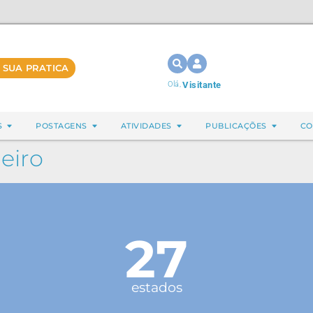
 SUA PRATICA
Olá,
Visitante
S
POSTAGENS
ATIVIDADES
PUBLICAÇÕES
CO
eiro
27
estados