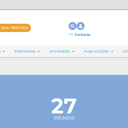
 SUA PRATICA
Olá,
Visitante
S
POSTAGENS
ATIVIDADES
PUBLICAÇÕES
CO
27
estados