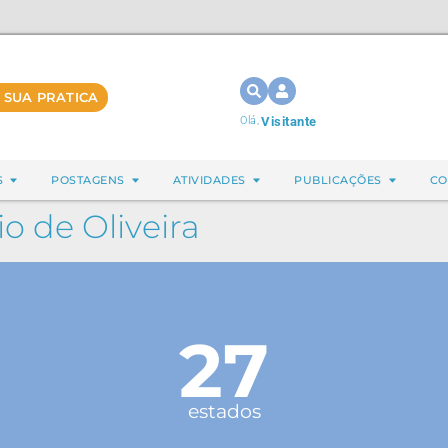
 SUA PRATICA
Olá,
Visitante
S
POSTAGENS
ATIVIDADES
PUBLICAÇÕES
CO
o de Oliveira
27
estados