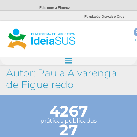
Fale com a Fiocruz
Fundação Oswaldo Cruz
Ol
Autor:
Paula Alvarenga
de Figueiredo
4267
práticas publicadas
27