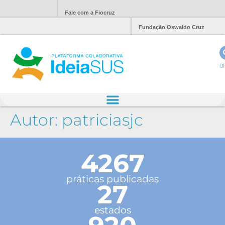
Fale com a Fiocruz
Fundação Oswaldo Cruz
Ol
Autor:
patriciasjc
4267
práticas publicadas
27
estados