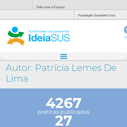
Fale com a Fiocruz
Fundação Oswaldo Cruz
Ol
Autor:
Patrícia Lemes De
Lima
4267
práticas publicadas
27