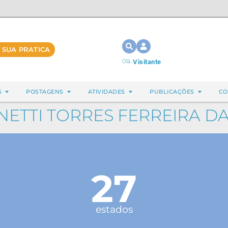
 SUA PRATICA
Olá,
Visitante
S
POSTAGENS
ATIVIDADES
PUBLICAÇÕES
CO
NETTI TORRES FERREIRA D
27
estados