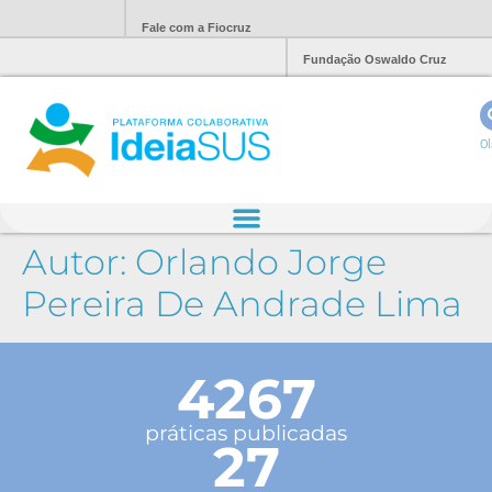
Fale com a Fiocruz
Fundação Oswaldo Cruz
Ol
Autor:
Orlando Jorge
Pereira De Andrade Lima
4267
práticas publicadas
27