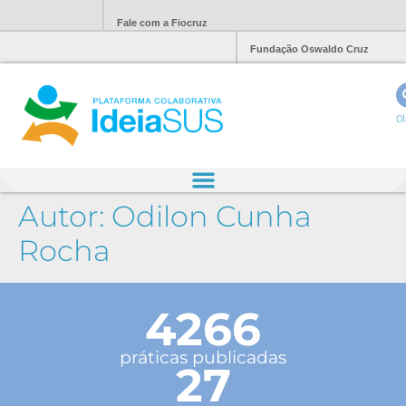
Fale com a Fiocruz
Fundação Oswaldo Cruz
Ol
Autor:
Odilon Cunha
Rocha
4266
práticas publicadas
27