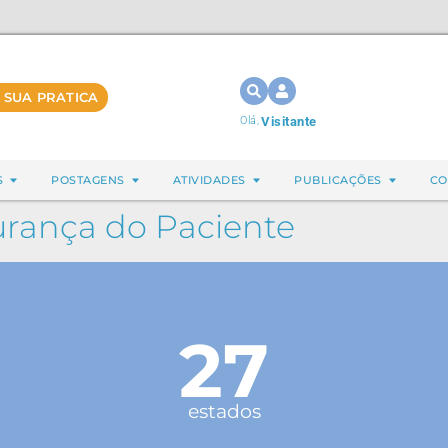
 SUA PRATICA
Olá,
Visitante
S
POSTAGENS
ATIVIDADES
PUBLICAÇÕES
CO
rança do Paciente
27
estados