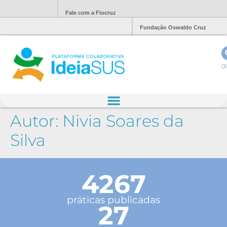
Fale com a Fiocruz
Fundação Oswaldo Cruz
Ol
Autor:
Nivia Soares da
Silva
4267
práticas publicadas
27