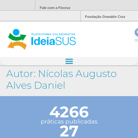
Fale com a Fiocruz
Fundação Oswaldo Cruz
Ol
Autor:
Nícolas Augusto
Alves Daniel
4266
práticas publicadas
27