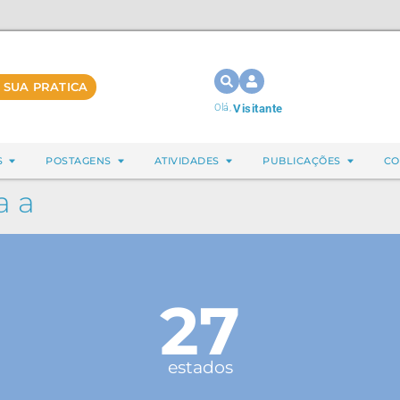
 SUA PRATICA
Olá,
Visitante
S
POSTAGENS
ATIVIDADES
PUBLICAÇÕES
CO
a a
27
estados