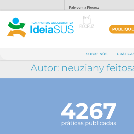
Fale com a Fiocruz
PUBLIQUE
SOBRE NÓS
PRÁTICA
Autor:
neuziany feitos
4267
práticas publicadas