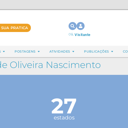
 SUA PRATICA
Olá,
Visitante
S
POSTAGENS
ATIVIDADES
PUBLICAÇÕES
CO
de Oliveira Nascimento
27
estados