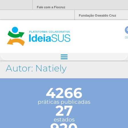
Fale com a Fiocruz
Fundação Oswaldo Cruz
Ol
Autor:
Natiely
4266
práticas publicadas
27
estados