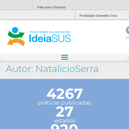
Fale com a Fiocruz
Fundação Oswaldo Cruz
Ol
Autor:
NatalicioSerra
4267
práticas publicadas
27
estados