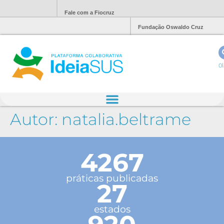
Fale com a Fiocruz
Fundação Oswaldo Cruz
Ol
Autor:
natalia.beltrame
4267
práticas publicadas
27
estados