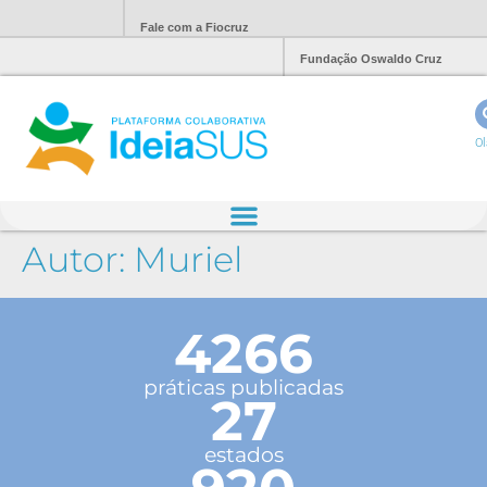
Fale com a Fiocruz
Fundação Oswaldo Cruz
Ol
Autor:
Muriel
4266
práticas publicadas
27
estados