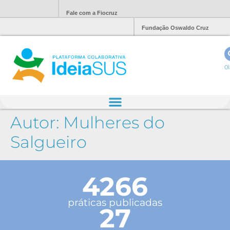
Fale com a Fiocruz
Fundação Oswaldo Cruz
Ol
Autor:
Mulheres do
Salgueiro
4266
práticas publicadas
27