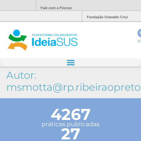
Fale com a Fiocruz
Fundação Oswaldo Cruz
Ol
Autor:
msmotta@rp.ribeiraopreto.
4267
práticas publicadas
27