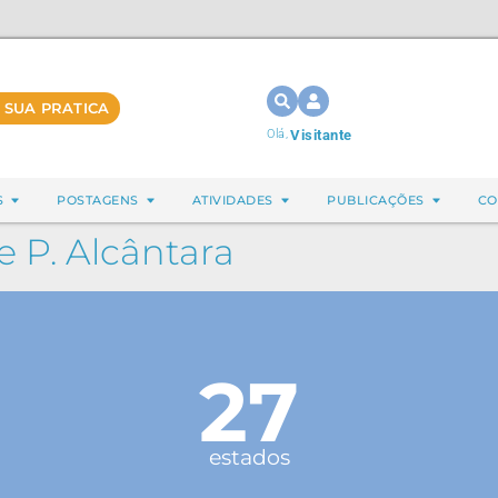
 SUA PRATICA
Olá,
Visitante
S
POSTAGENS
ATIVIDADES
PUBLICAÇÕES
CO
e P. Alcântara
27
estados