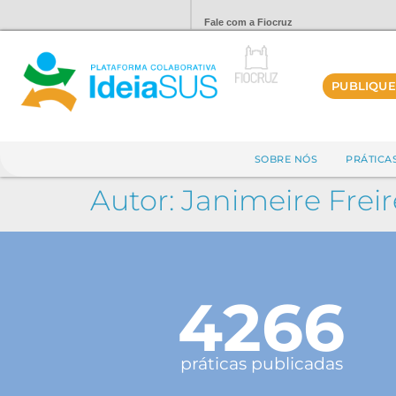
Fale com a Fiocruz
PUBLIQUE
SOBRE NÓS
PRÁTICA
Autor:
Janimeire Freir
4266
práticas publicadas