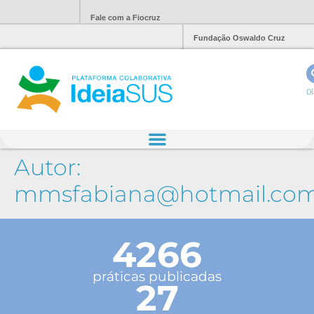
Fale com a Fiocruz
Fundação Oswaldo Cruz
Ol
Autor:
mmsfabiana@hotmail.co
4266
práticas publicadas
27