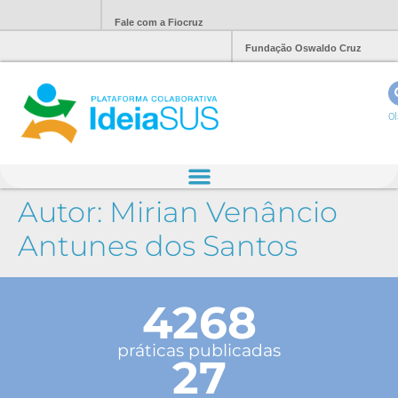
Fale com a Fiocruz
Fundação Oswaldo Cruz
Ol
Autor:
Mirian Venâncio
Antunes dos Santos
4268
práticas publicadas
27