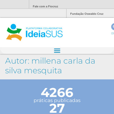
Fale com a Fiocruz
Fundação Oswaldo Cruz
Ol
Autor:
millena carla da
silva mesquita
4266
práticas publicadas
27