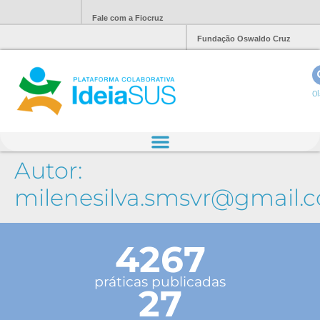
Fale com a Fiocruz
Fundação Oswaldo Cruz
Ol
Autor:
milenesilva.smsvr@gmail.
4267
práticas publicadas
27