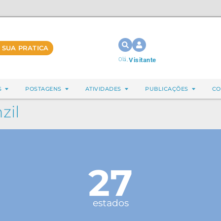
 SUA PRATICA
Olá,
Visitante
S
POSTAGENS
ATIVIDADES
PUBLICAÇÕES
CO
zil
27
estados