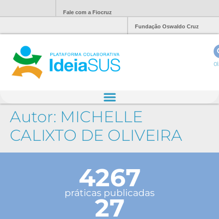
Fale com a Fiocruz
Fundação Oswaldo Cruz
Ol
Autor:
MICHELLE
CALIXTO DE OLIVEIRA
4267
práticas publicadas
27