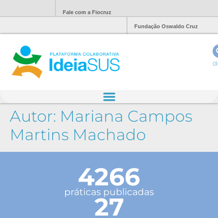
Fale com a Fiocruz
Fundação Oswaldo Cruz
Ol
Autor:
Mariana Campos
Martins Machado
4266
práticas publicadas
27