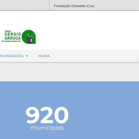
Fundação Oswaldo Cruz
MUNIDADES
MAPA
920
municípios