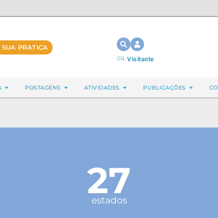
 SUA PRATICA
Olá,
Visitante
S
POSTAGENS
ATIVIDADES
PUBLICAÇÕES
CO
27
estados