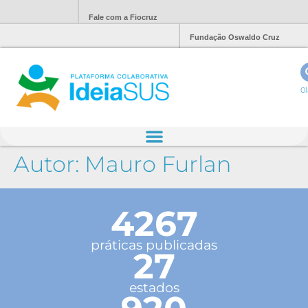
Fale com a Fiocruz
Fundação Oswaldo Cruz
Ol
Autor:
Mauro Furlan
4267
práticas publicadas
27
estados