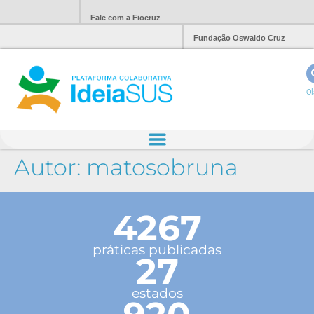
Fale com a Fiocruz
Fundação Oswaldo Cruz
Ol
Autor:
matosobruna
4267
práticas publicadas
27
estados