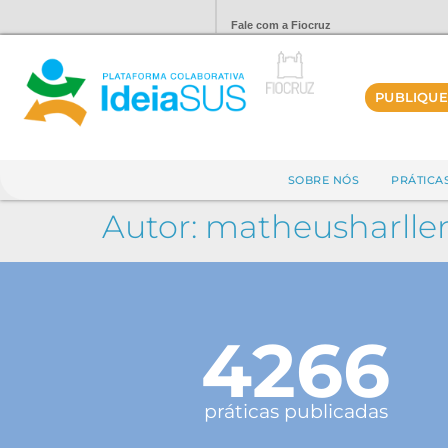
Fale com a Fiocruz
PUBLIQUE
SOBRE NÓS
PRÁTICA
Autor:
matheusharll
4266
práticas publicadas