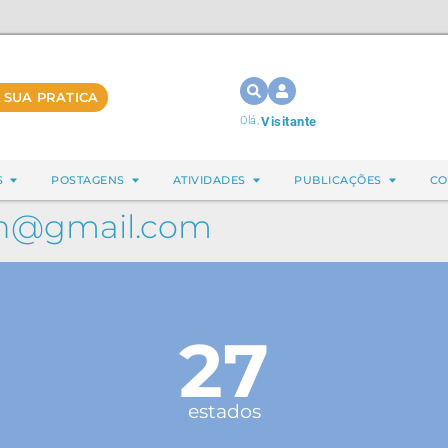
 SUA PRATICA
Olá,
Visitante
S
POSTAGENS
ATIVIDADES
PUBLICAÇÕES
CO
en@gmail.com
27
estados