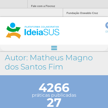
Fale com a Fiocruz
Fundação Oswaldo Cruz
Ol
Autor:
Matheus Magno
dos Santos Fim
4266
práticas publicadas
27