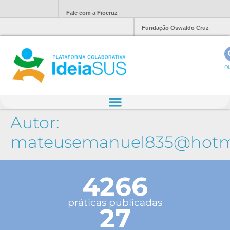
Fale com a Fiocruz
Fundação Oswaldo Cruz
Ol
Autor:
mateusemanuel835@hotm
4266
práticas publicadas
27