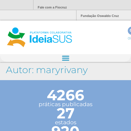
Fale com a Fiocruz
Fundação Oswaldo Cruz
Ol
Autor:
maryrivany
4266
práticas publicadas
27
estados