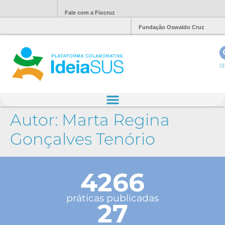
Fale com a Fiocruz
Fundação Oswaldo Cruz
Ol
Autor:
Marta Regina
Gonçalves Tenório
4266
práticas publicadas
27