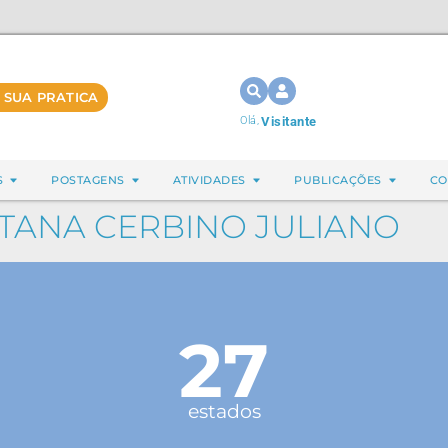
 SUA PRATICA
Olá,
Visitante
S
POSTAGENS
ATIVIDADES
PUBLICAÇÕES
CO
TANA CERBINO JULIANO
27
estados