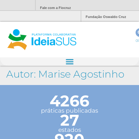
Fale com a Fiocruz
Fundação Oswaldo Cruz
Ol
Autor:
Marise Agostinho
4266
práticas publicadas
27
estados