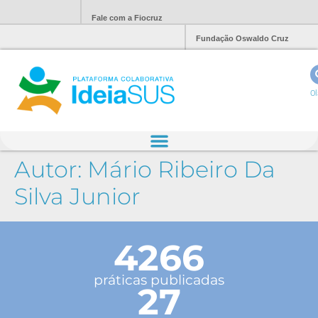
Fale com a Fiocruz
Fundação Oswaldo Cruz
Ol
Autor:
Mário Ribeiro Da
Silva Junior
4266
práticas publicadas
27