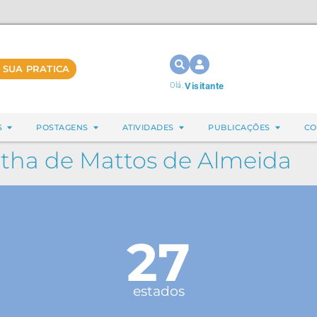
 SUA PRATICA
Olá,
Visitante
S
POSTAGENS
ATIVIDADES
PUBLICAÇÕES
CO
tha de Mattos de Almeida
27
estados