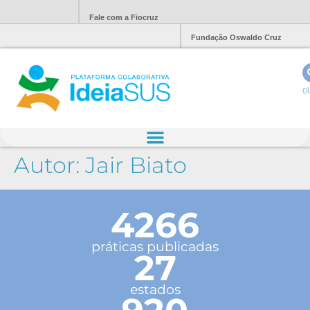
Fale com a Fiocruz
Fundação Oswaldo Cruz
Ol
Autor:
Jair Biato
4266
práticas publicadas
27
estados