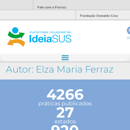
Fale com a Fiocruz
Fundação Oswaldo Cruz
Ol
Autor:
Elza Maria Ferraz
4266
práticas publicadas
27
estados