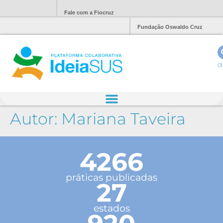
Fale com a Fiocruz
Fundação Oswaldo Cruz
Ol
Autor:
Mariana Taveira
4266
práticas publicadas
27
estados