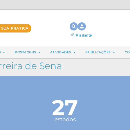
 SUA PRATICA
Olá,
Visitante
S
POSTAGENS
ATIVIDADES
PUBLICAÇÕES
CO
rreira de Sena
27
estados