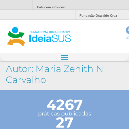
Fale com a Fiocruz
Fundação Oswaldo Cruz
Ol
Autor:
Maria Zenith N
Carvalho
4267
práticas publicadas
27