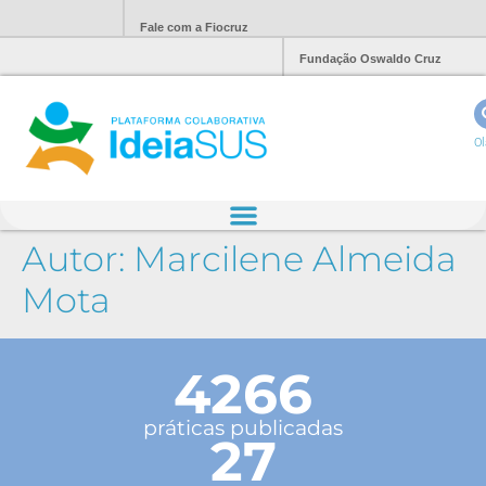
Fale com a Fiocruz
Fundação Oswaldo Cruz
Ol
Autor:
Marcilene Almeida
Mota
4266
práticas publicadas
27