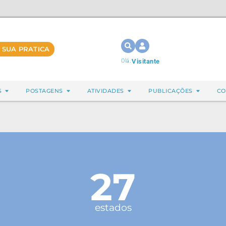
 SUA PRATICA
Olá,
Visitante
S
POSTAGENS
ATIVIDADES
PUBLICAÇÕES
CO
27
estados