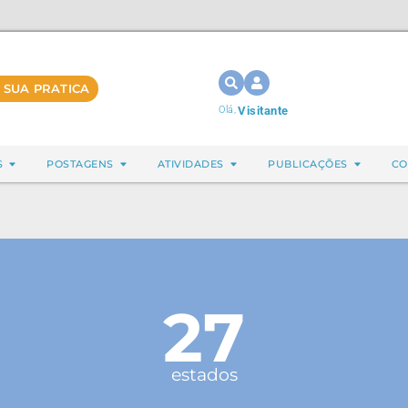
 SUA PRATICA
Olá,
Visitante
S
POSTAGENS
ATIVIDADES
PUBLICAÇÕES
CO
27
estados