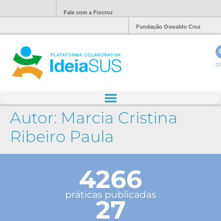
Fale com a Fiocruz
Fundação Oswaldo Cruz
Ol
Autor:
Marcia Cristina
Ribeiro Paula
4266
práticas publicadas
27