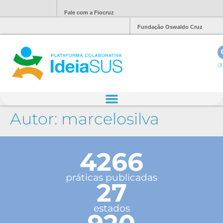
Fale com a Fiocruz
Fundação Oswaldo Cruz
Ol
Autor:
marcelosilva
4266
práticas publicadas
27
estados